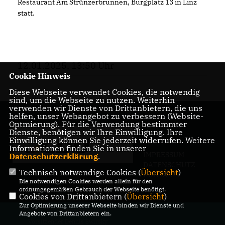
Restaurant Am Strünzerbrunnen, Burgplatz 13 in Linz
statt.
12.01.2025, 13:50 Uhr
Cookie Hinweis
Diese Webseite verwendet Cookies, die notwendig
sind, um die Webseite zu nutzen. Weiterhin
verwenden wir Dienste von Drittanbietern, die uns
helfen, unser Webangebot zu verbessern (Website-
Optmierung). Für die Verwendung bestimmter
Dienste, benötigen wir Ihre Einwilligung. Ihre
Einwilligung können Sie jederzeit widerrufen. Weitere
Informationen finden Sie in unserer
IMPRESSUM
Datenschutzerklärung
.
DATENSCHUTZ
Technisch notwendige Cookies (
Übersicht
)
KONTAKT
Die notwendigen Cookies werden allein für den
ordnungsgemäßen Gebrauch der Webseite benötigt.
Cookies von Drittanbietern (
Übersicht
)
Zur Optimierung unserer Webseite binden wir Dienste und
@2026 CDU Stadtverband Linz,
Angebote von Drittanbietern ein.
Vorsitzender Dennis Swirsky