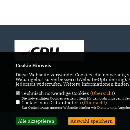
Cookie Hinweis
Diese Webseite verwendet Cookies, die notwendig si
Webangebot zu verbessern (Website-Optmierung). Fü
jederzeit widerrufen. Weitere Informationen finden
Technisch notwendige Cookies (
Übersicht
)
IMPRESSUM
DATENSCHUTZ
KONTAKT
Die notwendigen Cookies werden allein für den ordnungsgemäßen 
Cookies von Drittanbietern (
Übersicht
)
Zur Optimierung unserer Webseite binden wir Dienste und Angebot
Alle akzeptieren
Auswahl speichern
@2026 CDU Stadtverband Linz, Vorsitzender Den
Alle Rechte 