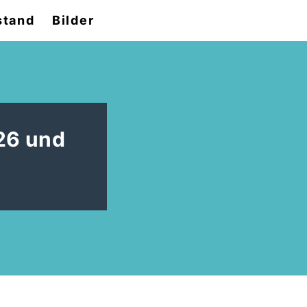
stand
Bilder
26 und