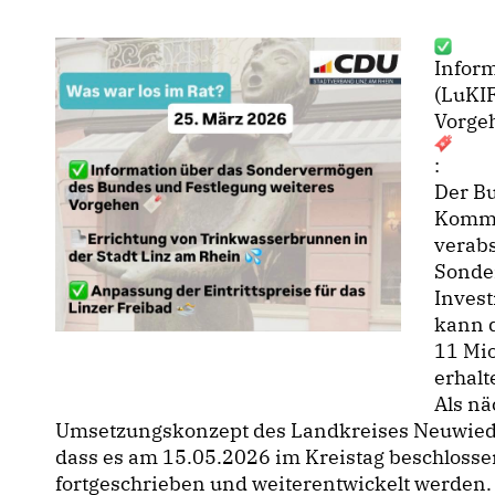
Infor
(LuKIF
Vorge
:
Der B
Kommu
verab
Sonde
Invest
kann 
11 Mio
erhalt
Als nä
Umsetzungskonzept des Landkreises Neuwied au
dass es am 15.05.2026 im Kreistag beschlossen
fortgeschrieben und weiterentwickelt werden