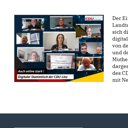
Der E
Landt
sich 
digita
von de
und de
Muther
darges
des C
mit Ne