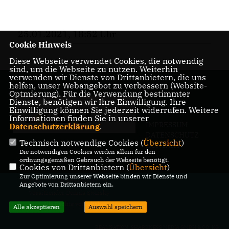
25.01.2021, 18:52 Uhr
Cookie Hinweis
Diese Webseite verwendet Cookies, die notwendig
sind, um die Webseite zu nutzen. Weiterhin
verwenden wir Dienste von Drittanbietern, die uns
helfen, unser Webangebot zu verbessern (Website-
Optmierung). Für die Verwendung bestimmter
Dienste, benötigen wir Ihre Einwilligung. Ihre
Einwilligung können Sie jederzeit widerrufen. Weitere
Informationen finden Sie in unserer
IMPRESSUM
Datenschutzerklärung
.
DATENSCHUTZ
Technisch notwendige Cookies (
Übersicht
)
KONTAKT
Die notwendigen Cookies werden allein für den
ordnungsgemäßen Gebrauch der Webseite benötigt.
Cookies von Drittanbietern (
Übersicht
)
Zur Optimierung unserer Webseite binden wir Dienste und
@2026 CDU Stadtverband Linz,
Angebote von Drittanbietern ein.
Vorsitzender Dennis Swirsky
Alle Rechte vorbehalten.
Alle akzeptieren
Auswahl speichern
REALISATION: SHARKNESS MEDIA GMBH & CO. KG