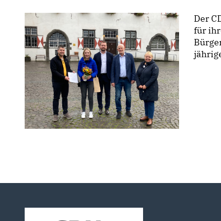
Der C
für ih
Bürger
jährig